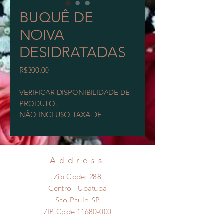
BUQUÊ DE
NOIVA
DESIDRATADAS
Price
R$300.00
VERIFICAR DISPONIBILIDADE DE
PRODUTO.
NÃO INCLUSO TAXA DE
ENTREGA.
MAIORES INFORMAÇÕES PELO
WHATSAPP 12991021215
Address
Zip Code: 288
Foto modelo, flores desidratadas e
Centro - Ubatuba
portanto podem ter variações de
Sao Paulo-SP
cores, tonalidades, tamanhos, tipos
ZIP Code
11680-000
e
espécies
pela época.