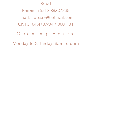
Brazil
Phone:
+5512 38337235
Email:
floresrs@hotmail.com
CNPJ:
04.470.904
/ 0001-31
Opening Hours
Monday to Saturday:
8am to 6pm
Clique aqui pra falar no
Whatsapp