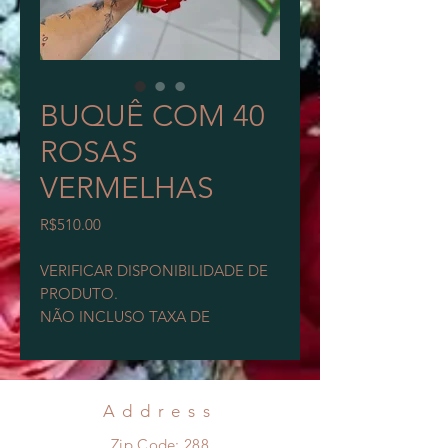
BUQUÊ COM 40
ROSAS
VERMELHAS
Price
R$510.00
VERIFICAR DISPONIBILIDADE DE
PRODUTO.
NÃO INCLUSO TAXA DE
ENTREGA.
MAIORES INFORMAÇÕES PELO
WHATSAPP 12991021215
Address
Zip Code: 288