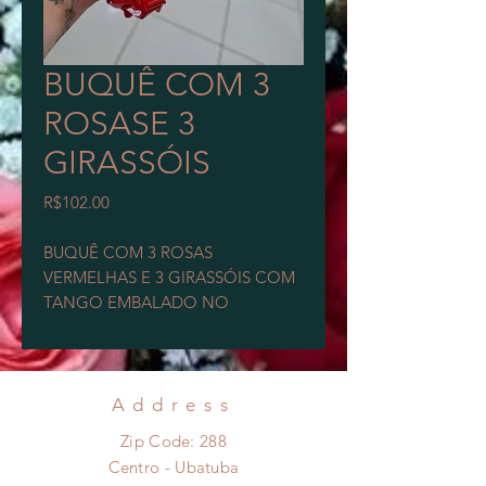
BUQUÊ COM 3
ROSASE 3
GIRASSÓIS
Price
R$102.00
BUQUÊ COM 3 ROSAS
VERMELHAS E 3 GIRASSÓIS COM
TANGO EMBALADO NO
CELOFANE BRANCOM E LAÇO
VERMELHO.
VERIFICAR DISPONIBILIDADE DE
Address
PRODUTO.
Zip Code: 288
NÃO INCLUSO TAXA DE
Centro - Ubatuba
ENTREGA.