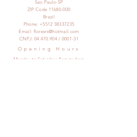
Sao Paulo-SP
ZIP Code
11680-000
MAIORES INFORMAÇÕES PELO
Brazil
WHATSAPP 12991021215
Phone:
+5512 38337235
Email:
floresrs@hotmail.com
Foto modelo são flores naturais e
CNPJ:
04.470.904
/ 0001-31
portanto podem ter variações de
cores, tonalidades, tamanhos, tipos
Opening Hours
e espécies pela época.
Monday to Saturday:
8am to 6pm
Clique aqui pra falar no
Whatsapp