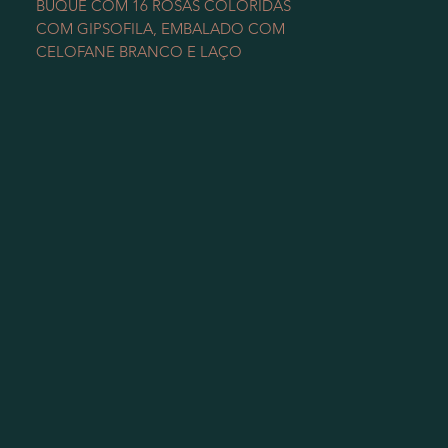
BUQUÊ COM 16 ROSAS COLORIDAS
COM GIPSOFILA, EMBALADO COM
CELOFANE BRANCO E LAÇO
VERMELHO.
VERIFICAR DISPONIBILIDADE DE
PRODUTO.
NÃO INCLUSO TAXA DE ENTREGA.
MAIORES INFORMAÇÕES PELO
WHATSAPP 12991021215
Foto modelo, flores naturais e portanto
podem ter variações de cores,
tonalidades, tamanhos, tipos e
espécies
pela época.