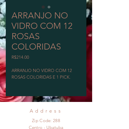
ARRANJO NO
VIDRO COM 12
ROSAS
COLORIDAS
Price
R$214.00
ARRANJO NO VIDRO COM 12
ROSAS COLORIDAS E 1 PICK.
VERIFICAR DISPONIBILIDADE DE
PRODUTO.
NÃO INCLUSO TAXA DE
ENTREGA.
Address
Zip Code: 288
MAIORES INFORMAÇÕES PELO
Centro - Ubatuba