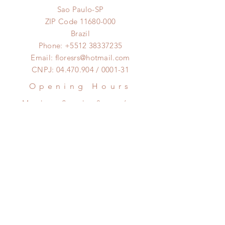
WHATSAPP 12991021215
Sao Paulo-SP
ZIP Code
11680-000
Foto modelo, flores naturais e
Brazil
portanto podem ter variações de
Phone:
+5512 38337235
cores, tonalidades, tamanhos, tipos
Email:
floresrs@hotmail.com
e espécies pela época.
CNPJ:
04.470.904
/ 0001-31
Opening Hours
Monday to Saturday:
8am to 6pm
Clique aqui pra falar no
Whatsapp